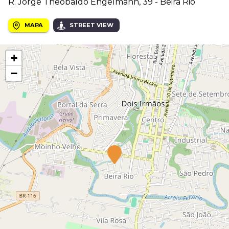
R. Jorge Theobaldo Engelmann, 39 - Beira Rio
MAPA
STREET VIEW
+
−