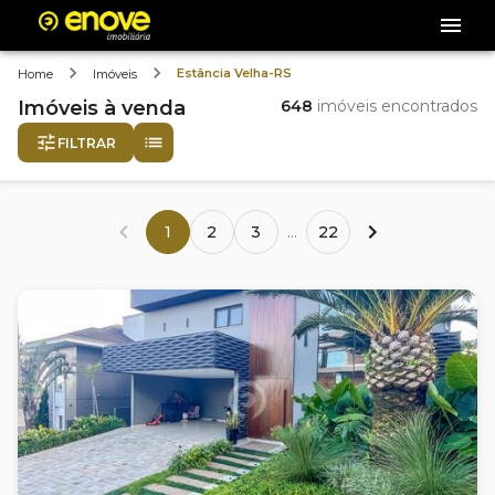
Estância Velha-RS
Home
Imóveis
Imóveis
à venda
648
imóveis encontrados
FILTRAR
1
2
3
...
22