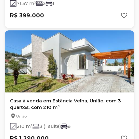
71.57 m²
2
1
R$ 399.000
Casa à venda em Estância Velha, União, com 3
quartos, com 210 m²
União
210 m²
3 (1 suíte)
8
R$ 1.290.000