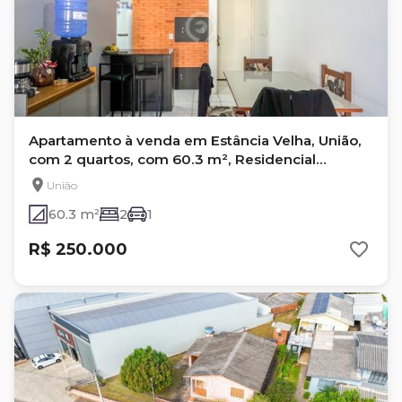
Apartamento à venda em Estância Velha, União,
com 2 quartos, com 60.3 m², Residencial
Santorini
União
60.3 m²
2
1
R$ 250.000