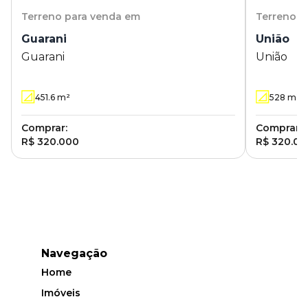
Terreno
para venda em
Terreno
p
Guarani
União
Guarani
União
451.6
m²
528
m²
Comprar:
Comprar:
R$ 320.000
R$ 320.00
Navegação
Home
Imóveis