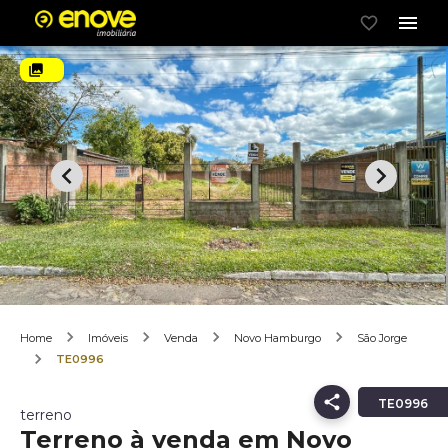
Home
Imóveis
Venda
Novo Hamburgo
São Jorge
TE0996
TE0996
terreno
Terreno à venda em Novo