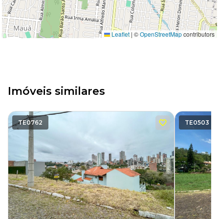
Leaflet
|
©
OpenStreetMap
contributors
Imóveis similares
TE0762
TE0503