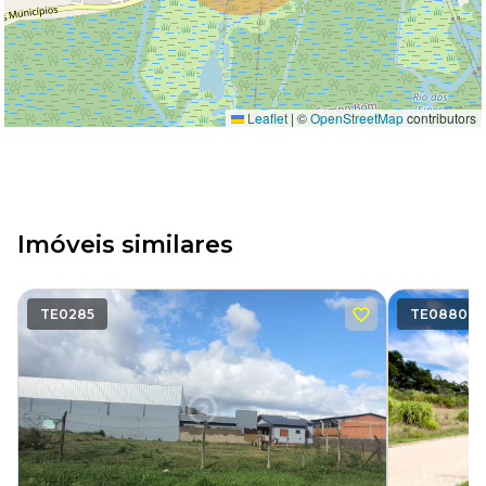
Leaflet
|
©
OpenStreetMap
contributors
Imóveis similares
TE0285
TE0880