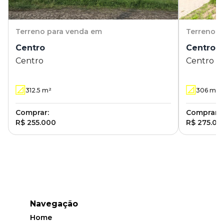
Terreno
para venda em
Terreno
p
Centro
Centro
Centro
Centro
312.5
m²
306
m²
Comprar:
Comprar:
R$ 255.000
R$ 275.00
Navegação
Home