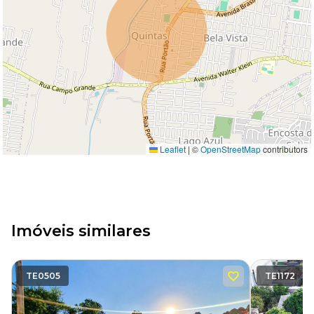
Leaflet
|
©
OpenStreetMap
contributors
Imóveis similares
TE0505
TE1172