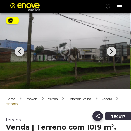
Home
Imóveis
Venda
Estância Velha
Centro
TE0017
TE0017
terreno
Venda | Terreno com 1019 m².