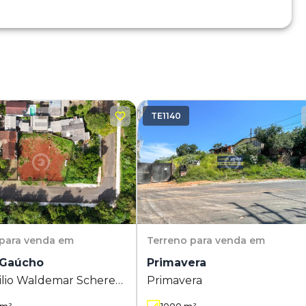
TE1140
para venda em
Terreno
para venda em
 Gaúcho
Primavera
lio Waldemar Scherer
Primavera
cão Gaúcho - Estância