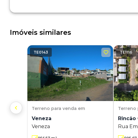
Imóveis similares
TE0143
TE1116
Terreno
para venda em
Terreno
Veneza
Rincão
Veneza
Rua Emi
sn - Rin