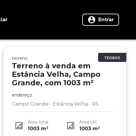
iar
Entrar
terreno
TE0800
Terreno à venda em
Estância Velha, Campo
Grande, com 1003 m²
endereço
Campo Grande - Estância Velha - RS
Área total
Área útil
1003
m²
1003
m²