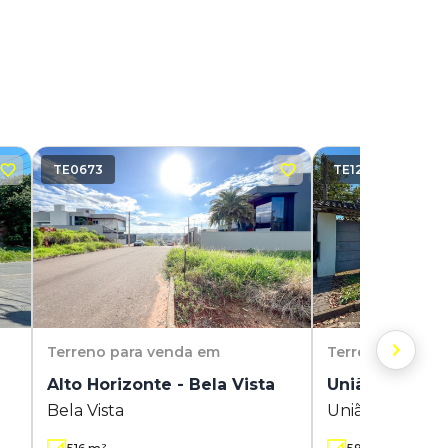
TE0673
TE1219
Terreno
para venda em
Terreno
para v
Alto Horizonte - Bela Vista
União
Bela Vista
União