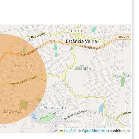
Leaflet
|
©
OpenStreetMap
contributors