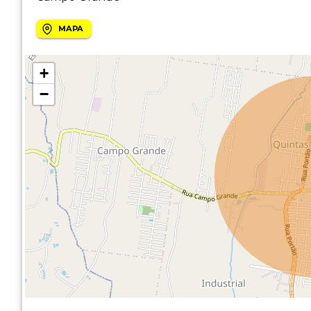
MAPA
+
−