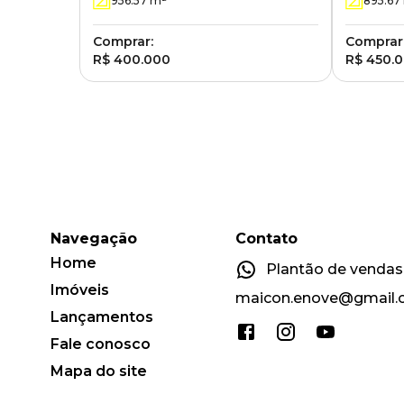
956.57
m²
895.67
Velha - 
Comprar:
Comprar
R$ 400.000
R$ 450.
Navegação
Contato
Home
Plantão de vendas:
Imóveis
maicon.enove@gmail
Lançamentos
Fale conosco
Mapa do site