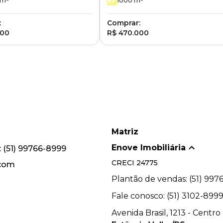
m²
1000
m²
RS
:
Comprar:
000
R$ 470.000
Matriz
Enove Imobiliária
 (51) 99766-8999
CRECI
24775
.com
Plantão de vendas: (51) 997
Fale conosco: (51) 3102-899
Avenida Brasil, 1213 - Centro