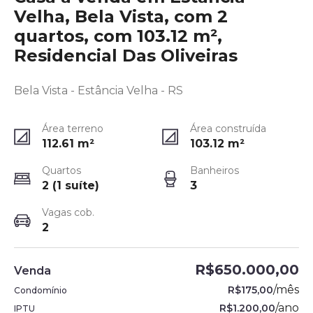
Velha, Bela Vista, com 2
quartos, com 103.12 m²,
Residencial Das Oliveiras
Bela Vista - Estância Velha - RS
Área terreno
Área construída
112.61
m²
103.12
m²
Quartos
Banheiros
2 (1 suíte)
3
Vagas cob.
2
R$650.000,00
Venda
/
mês
R$175,00
Condomínio
/
ano
R$1.200,00
IPTU