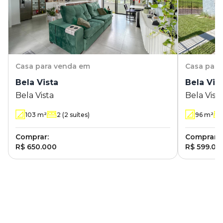
Casa
para venda em
Casa
para
Bela Vista
Bela Vis
Bela Vista
Bela Vist
103
m²
2
(2 suítes)
96
m²
Comprar:
Comprar:
R$ 650.000
R$ 599.00