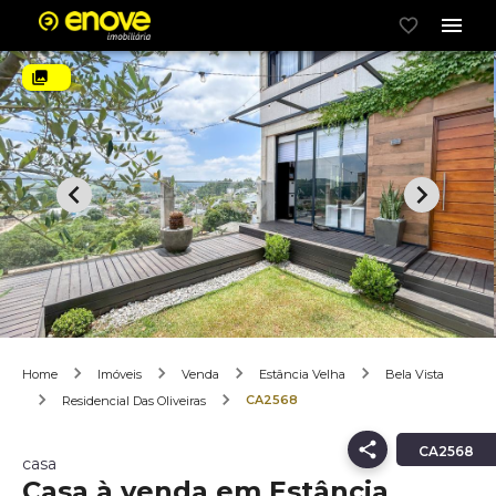
Home
Imóveis
Venda
Estância Velha
Bela Vista
CA2568
Residencial Das Oliveiras
CA2568
casa
Casa à venda em Estância