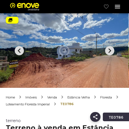
Home
Imóveis
Venda
Estância Velha
Floresta
TE0786
Loteamento Floresta Imperial
TE0786
terreno
Terreno à venda em Estância