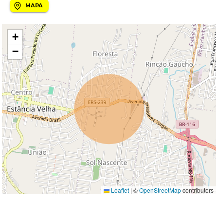
MAPA
+
−
Leaflet
|
©
OpenStreetMap
contributors