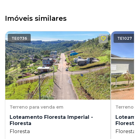
Imóveis similares
TE0736
TE1027
Terreno
para venda em
Terreno
p
Loteamento Floresta Imperial -
Loteamen
Floresta
Floresta
Floresta
Floresta