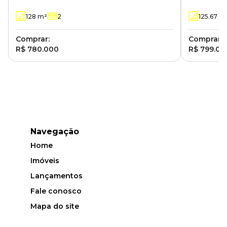
Canudos 
128
m²
2
125.67
m
Comprar:
Comprar:
R$ 780.000
R$ 799.00
Navegação
Home
Imóveis
Lançamentos
Fale conosco
Mapa do site