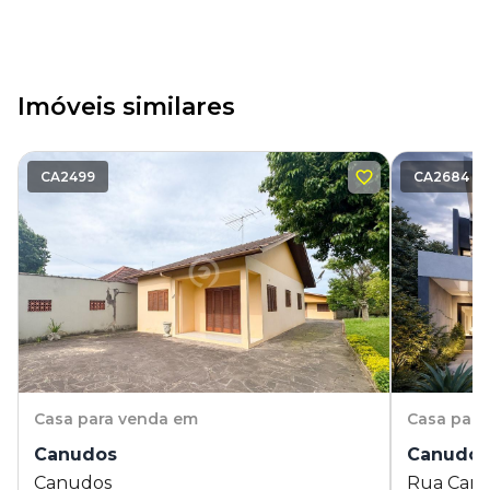
Imóveis similares
CA2499
CA2684
Casa
para venda em
Casa
para
Canudos
Canudo
Canudos
Rua Carlo