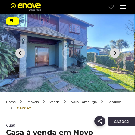
Home
Imóveis
Venda
Novo Hamburgo
Canudos
CA2042
CA2042
casa
Casa à venda em Novo