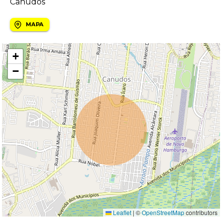
Canudos
MAPA
+
−
Leaflet
|
©
OpenStreetMap
contributors