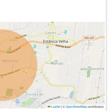
Leaflet
|
©
OpenStreetMap
contributors