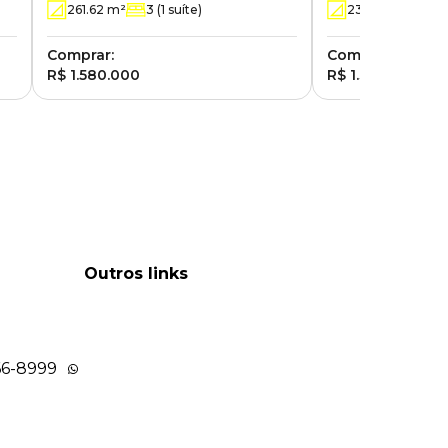
261.62
m²
3
(1 suíte)
231
m²
3
(1 su
Comprar:
Comprar:
R$ 1.580.000
R$ 1.395.000
Outros links
66-8999
9