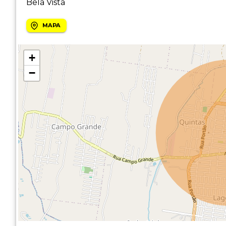
Bela Vista
MAPA
+
−