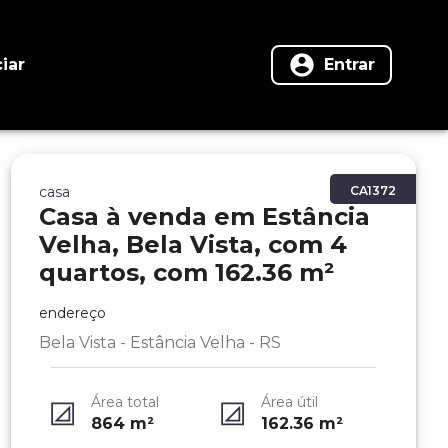
iar
Entrar
casa
CA1372
Casa à venda em Estância
Velha, Bela Vista, com 4
quartos, com 162.36 m²
endereço
Bela Vista - Estância Velha - RS
Área total
Área útil
864
m²
162.36
m²