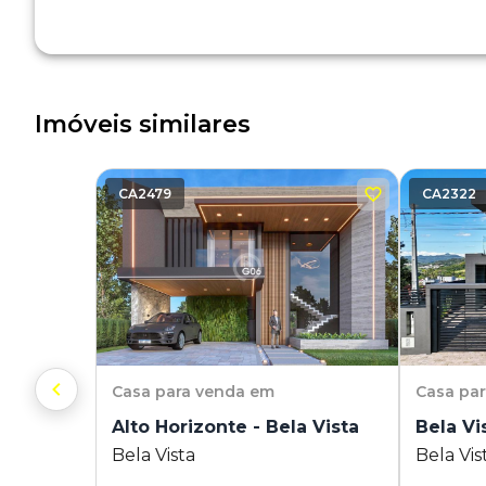
Imóveis similares
CA2479
CA2322
Casa
para venda em
Casa
pa
Alto Horizonte - Bela Vista
Bela Vi
Bela Vista
Bela Vis