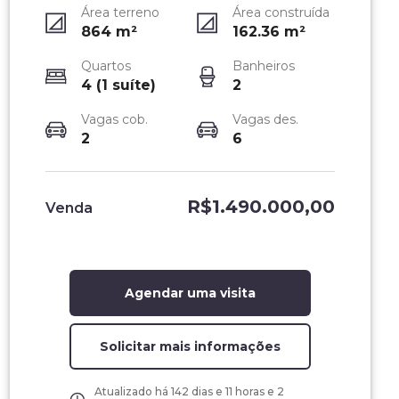
Área terreno
Área construída
864
m²
162.36
m²
Quartos
Banheiros
4 (1 suíte)
2
Vagas cob.
Vagas des.
2
6
R$1.490.000,00
Venda
Agendar uma visita
Solicitar mais informações
Atualizado há
142 dias e 11 horas e 2