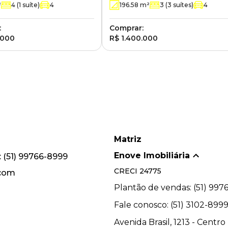
²
4
(1 suíte)
4
196.58
m²
3
(3 suítes)
4
:
Comprar:
.000
R$ 1.400.000
Matriz
Enove Imobiliária
 (51) 99766-8999
CRECI
24775
.com
Plantão de vendas: (51) 997
Fale conosco: (51) 3102-899
Avenida Brasil, 1213 - Centro