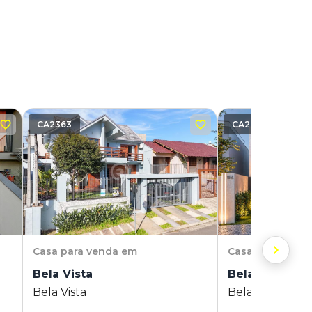
CA2363
CA2765
Casa
para venda em
Casa
para vend
Bela Vista
Bela Vista
Bela Vista
Bela Vista