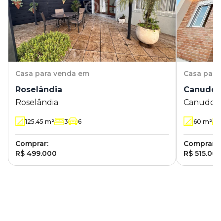
Casa
para venda em
Casa
para
Roselândia
Canudo
Roselândia
Canudos
125.45
m²
3
6
60
m²
Comprar:
Comprar:
R$ 499.000
R$ 515.00