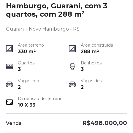
Hamburgo, Guarani, com 3
quartos, com 288 m²
Guarani - Novo Hamburgo - RS
Área terreno
Área construída
330
m²
288
m²
Quartos
Banheiros
3
3
Vagas cob.
Vagas des.
2
2
Dimensão do Terreno
10 X 33
R$498.000,00
Venda