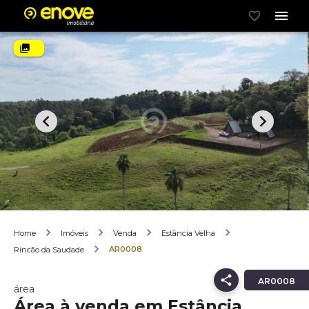
Home
Imóveis
Venda
Estância Velha
AR0008
Rincão da Saudade
AR0008
área
Área à venda em Estância