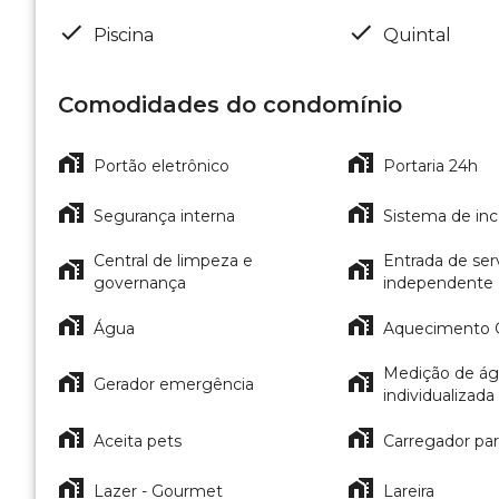
Piscina
Quintal
Comodidades do condomínio
Portão eletrônico
Portaria 24h
Segurança interna
Sistema de in
Central de limpeza e
Entrada de ser
governança
independente
Água
Aquecimento 
Medição de á
Gerador emergência
individualizada
Aceita pets
Carregador para
Lazer - Gourmet
Lareira