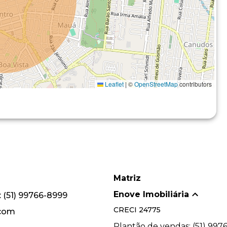
Leaflet
|
©
OpenStreetMap
contributors
Matriz
Enove Imobiliária
 (51) 99766-8999
CRECI
24775
.com
Plantão de vendas: (51) 997