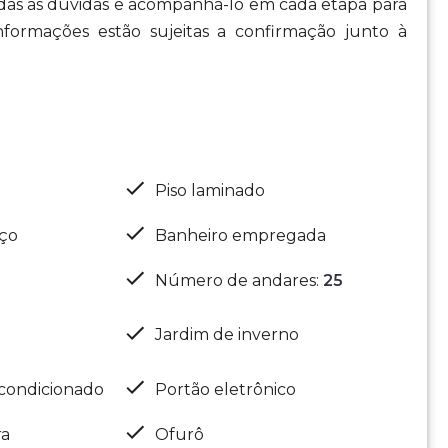
todas as dúvidas e acompanhá-lo em cada etapa para
nformações estão sujeitas a confirmação junto à
Piso laminado
iço
Banheiro empregada
Número de andares
:
25
Jardim de inverno
condicionado
Portão eletrônico
ra
Ofurô