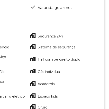
Varanda gourmet
Segurança 24h
cêndio
Sistema de segurança
viço
Hall com pé direito duplo
Gás
Gás individual
gua
Academia
 carro elétrico
Espaço kids
Ofurô