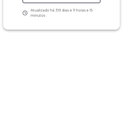
Atualizado há
319 dias e 11 horas e 15
minutos