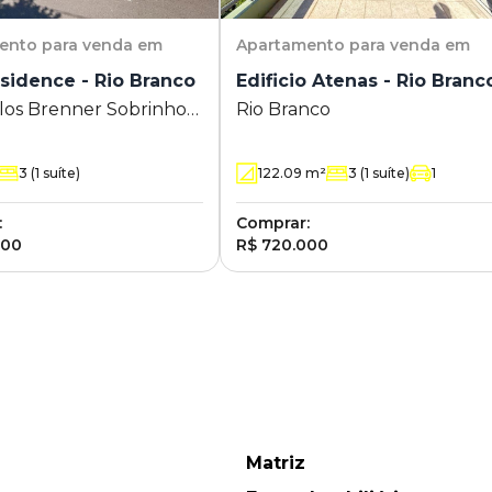
ento
para venda em
Apartamento
para venda em
sidence - Rio Branco
Edificio Atenas - Rio Bran
los Brenner Sobrinho
Rio Branco
io Branco - Novo
go - RS
3
(1 suíte)
122.09
m²
3
(1 suíte)
1
:
Comprar:
000
R$ 720.000
Matriz