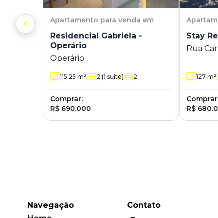
Apartamento
para venda em
Apartam
Residencial Gabriela -
Stay Re
Operário
Rua Car
Operário
487 - R
Hambur
115.25
m²
2
(1 suíte)
2
127
m²
Comprar:
Comprar
R$ 690.000
R$ 680.
Navegação
Contato