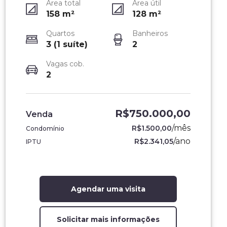
Área total
Área útil
158
m²
128
m²
Quartos
Banheiros
3 (1 suíte)
2
Vagas cob.
2
R$750.000,00
Venda
/
mês
R$1.500,00
Condomínio
/
ano
R$2.341,05
IPTU
Agendar uma visita
Solicitar mais informações