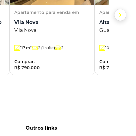
Apartamento
para venda em
Apartamento
pa
co
Vila Nova
Alta Vista - G
Vila Nova
Guarani
117
m²
2
(1 suíte)
2
104.71
m²
3
(1
Comprar:
Comprar:
R$ 790.000
R$ 760.000
Outros links