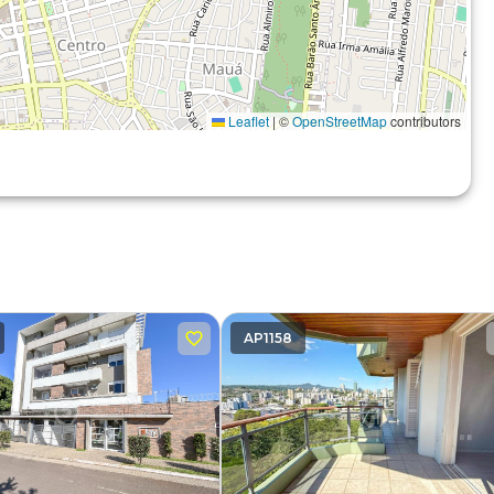
Leaflet
|
©
OpenStreetMap
contributors
AP1158