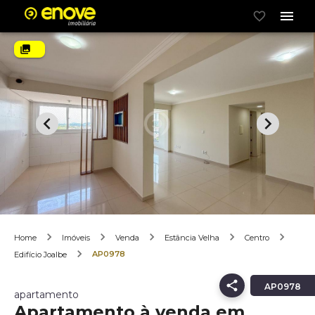
Home
Imóveis
Venda
Estância Velha
Centro
AP0978
Edifício Joalbe
AP0978
apartamento
Apartamento à venda em