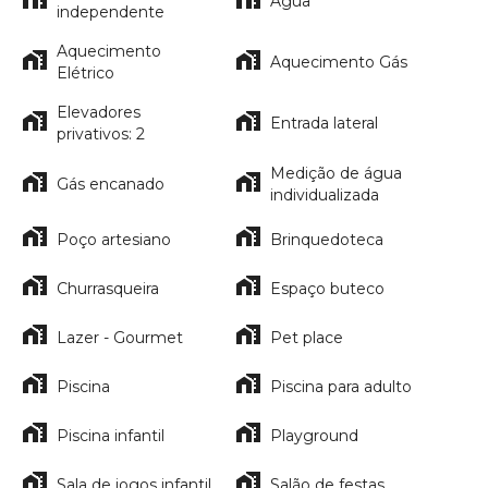
Água
independente
Aquecimento
Aquecimento Gás
Elétrico
Elevadores
Entrada lateral
privativos: 2
Medição de água
Gás encanado
individualizada
Poço artesiano
Brinquedoteca
Churrasqueira
Espaço buteco
Lazer - Gourmet
Pet place
Piscina
Piscina para adulto
Piscina infantil
Playground
Sala de jogos infantil
Salão de festas