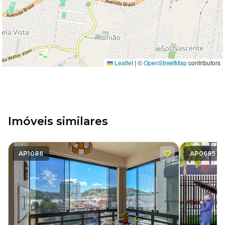
Leaflet
|
©
OpenStreetMap
contributors
Imóveis similares
AP1086
AP0685