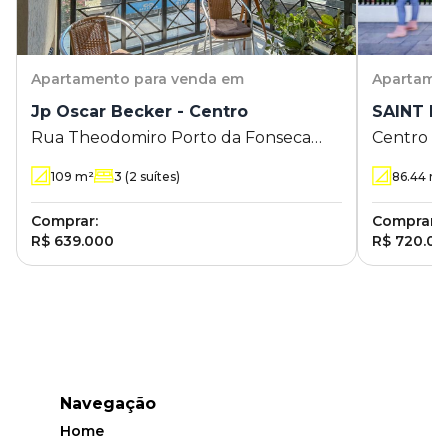
Apartamento
para venda em
Apartame
Jp Oscar Becker - Centro
SAINT PE
Rua Theodomiro Porto da Fonseca
Centro
290 - Centro - Estância Velha - RS
109
m²
3
(2 suítes)
86.44
m
Comprar:
Comprar:
R$ 639.000
R$ 720.00
Navegação
Home