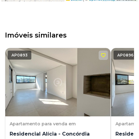
Imóveis similares
AP0893
AP0896
Apartamento
para venda em
Apartame
Residencial Alícia - Concórdia
Residenc