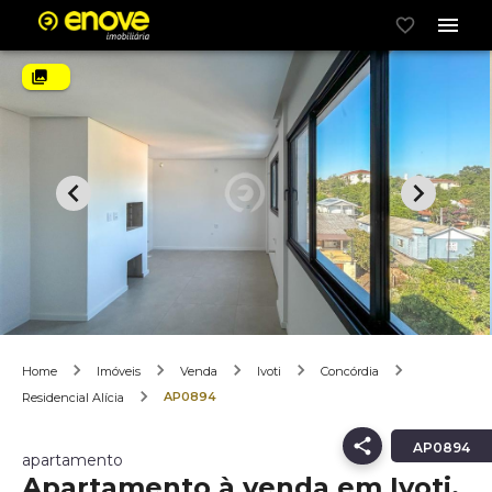
Home
Imóveis
Venda
Ivoti
Concórdia
AP0894
Residencial Alícia
AP0894
apartamento
Apartamento à venda em Ivoti,