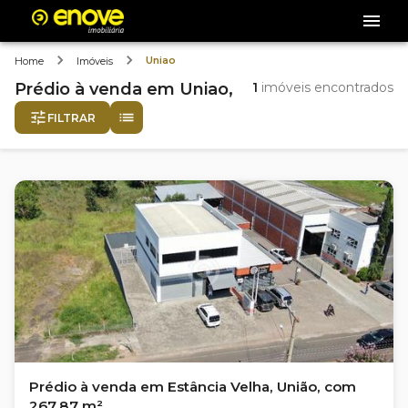
Uniao
Home
Imóveis
Prédio
à venda
em
Uniao,
1
imóveis encontrados
FILTRAR
Prédio à venda em Estância Velha, União, com
267.87 m²