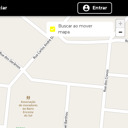
iar
Entrar
+
Buscar ao mover
−
mapa