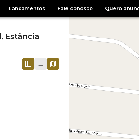
Lançamentos
Fale conosco
Quero anunc
l,
Estância