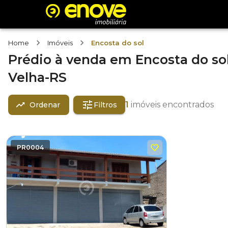
Home
Imóveis
Encosta do sol
Prédio
à venda
em
Encosta do so
Velha-RS
1
imóveis encontrados
Ordenar
Filtros
PR0004