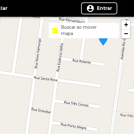
iar
Entrar
+
Buscar ao mover
−
mapa