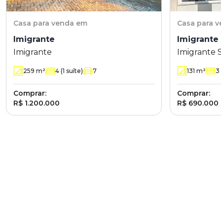
Casa
para venda em
Casa
para 
Imigrante
Imigrante 
Imigrante
Imigrante 
259
m²
4
(1 suíte)
7
131
m²
3
Comprar:
Comprar:
R$ 1.200.000
R$ 690.000