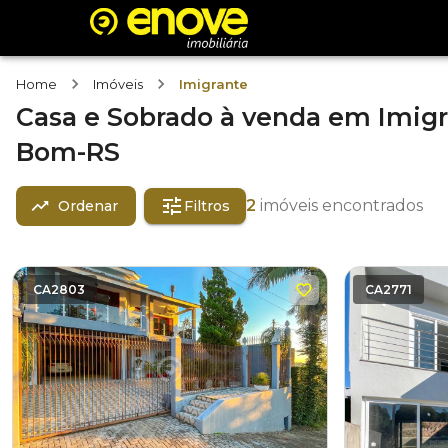
Home
Imóveis
Imigrante
Casa e Sobrado
à venda
em
Imig
Bom-RS
2
imóveis encontrados
Ordenar
Filtros
CA2803
CA2771