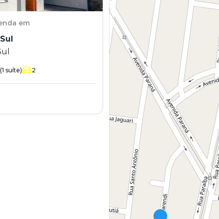
venda em
Sul
Sul
(1 suíte)
2