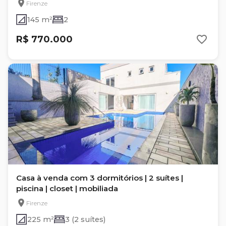
Firenze
145 m²
2
R$ 770.000
Casa à venda com 3 dormitórios | 2 suítes |
piscina | closet | mobiliada
Firenze
225 m²
3 (2 suítes)