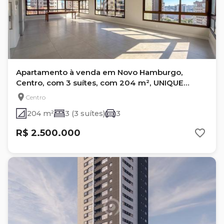
Apartamento à venda em Novo Hamburgo,
Centro, com 3 suítes, com 204 m², UNIQUE
RESIDENCE
Centro
204 m²
3 (3 suítes)
3
R$ 2.500.000