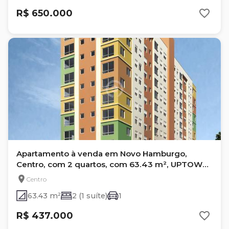
R$ 650.000
Apartamento à venda em Novo Hamburgo,
Centro, com 2 quartos, com 63.43 m², UPTOWN
RESIDENCE
Centro
63.43 m²
2 (1 suíte)
1
R$ 437.000