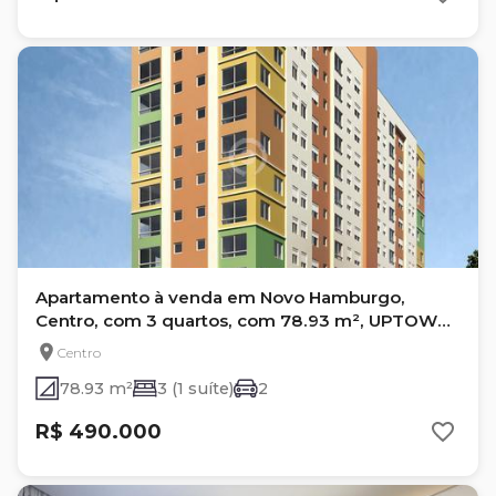
Apartamento à venda em Novo Hamburgo,
Centro, com 3 quartos, com 78.93 m², UPTOWN
RESIDENCE
Centro
78.93 m²
3 (1 suíte)
2
R$ 490.000