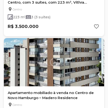
Centro, com 3 suítes, com 223 m², Vithra
Residencial
Centro
223 m²
3 (3 suítes)
R$ 3.500.000
Apartamento mobiliado à venda no Centro de
Novo Hamburgo – Madero Residence
Centro