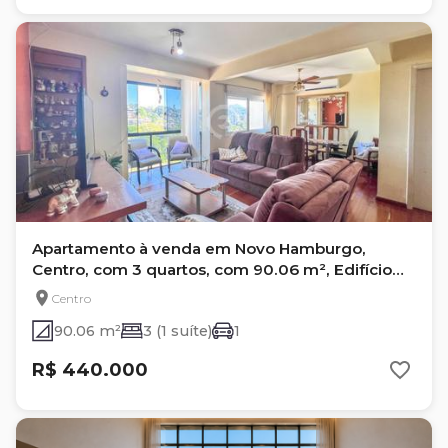
Apartamento à venda em Novo Hamburgo,
Centro, com 3 quartos, com 90.06 m², Edifício
Monaliza
Centro
90.06 m²
3 (1 suíte)
1
R$ 440.000