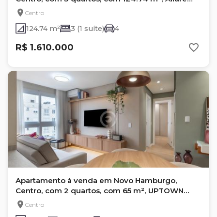
Residence
Centro
124.74 m²
3 (1 suíte)
4
R$ 1.610.000
Apartamento à venda em Novo Hamburgo,
Centro, com 2 quartos, com 65 m², UPTOWN
RESIDENCE
Centro