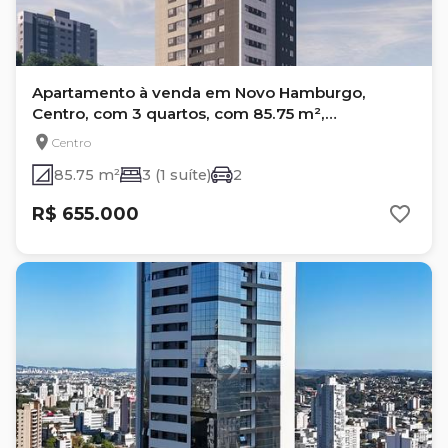
Apartamento à venda em Novo Hamburgo,
Centro, com 3 quartos, com 85.75 m²,
Residencial Vivare
Centro
85.75 m²
3 (1 suíte)
2
R$ 655.000