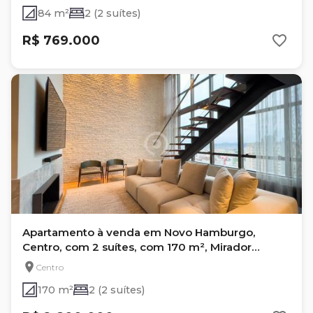
84 m²
2 (2 suítes)
R$ 769.000
Apartamento à venda em Novo Hamburgo,
Centro, com 2 suítes, com 170 m², Mirador
Residence
Centro
170 m²
2 (2 suítes)