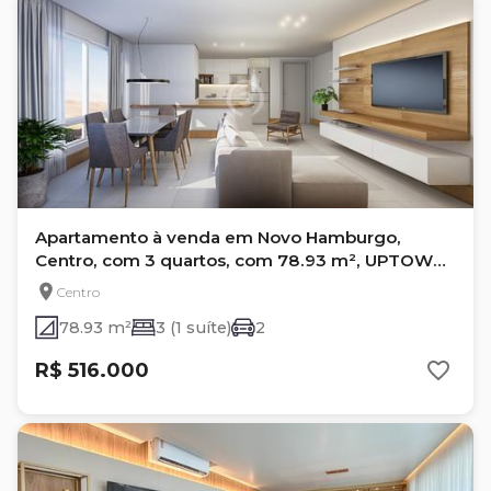
Apartamento à venda em Novo Hamburgo,
Centro, com 3 quartos, com 78.93 m², UPTOWN
RESIDENCE
Centro
78.93 m²
3 (1 suíte)
2
R$ 516.000