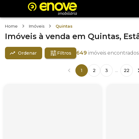
Home
Imóveis
Quintas
Imóveis
à venda
em
Quintas,
Est
649
imóveis encontrados
Ordenar
Filtros
1
2
3
...
22