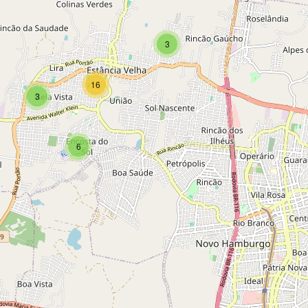
3
16
3
6