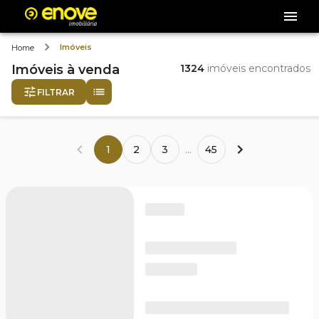
Imóveis
Home
Imóveis
à venda
1324
imóveis encontrados
FILTRAR
1
2
3
...
45